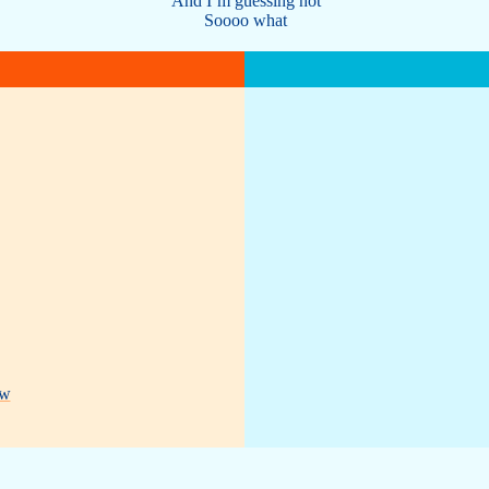
And I’m guessing not
Soooo what
ow