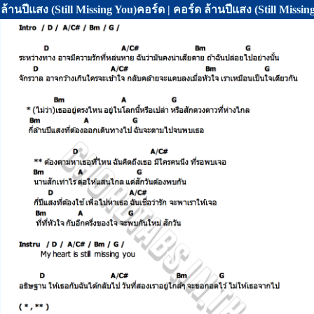
ล้านปีแสง (Still Missing You)คอร์ด | คอร์ด ล้านปีแสง (Still Miss