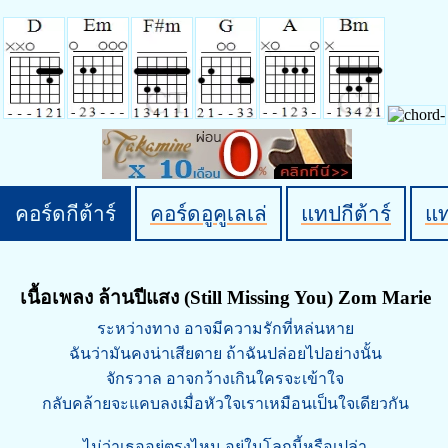
คอร์ดกีต้าร์
คอร์ดอูคูเลเล่
แทปกีต้าร์
แ
เนื้อเพลง ล้านปีแสง (Still Missing You) Zom Marie
ระหว่างทาง อาจมีความรักที่หล่นหาย
ฉันว่ามันคงน่าเสียดาย ถ้าฉันปล่อยไปอย่างนั้น
จักรวาล อาจกว้างเกินใครจะเข้าใจ
กลับคล้ายจะแคบลงเมื่อหัวใจเราเหมือนเป็นใจเดียวกัน
ไม่ว่าเธออยู่ตรงไหน อยู่ในโลกนี้หรือเปล่า