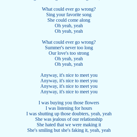
What could ever go wrong?
Sing your favorite song
She could come along
Oh yeah, yeah
Oh yeah, yeah
What could ever go wrong?
Summer's never too long
Our love's too strong
Oh yeah, yeah
Oh yeah, yeah
Anyway, it's nice to meet you
Anyway, it's nice to meet you
Anyway, it's nice to meet you
Anyway, it's nice to meet you
I was buying you those flowers
I was listening for hours
I was shutting up those doubters, yeah, yeah
She was jealous of our relationship
She hated that we were making it
She's smiling but she's faking it, yeah, yeah