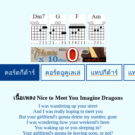
คอร์ดกีต้าร์
คอร์ดอูคูเลเล่
แทปกีต้าร์
แ
เนื้อเพลง Nice to Meet You Imagine Dragons
I was wandering up your street
And I was really hoping to meet you
But your girlfriend's gonna delete my number, gone
I was wondering how your weekend's been
You waking up or you sleeping in?
Your girlfriend's gonna be leaving soon, or not?