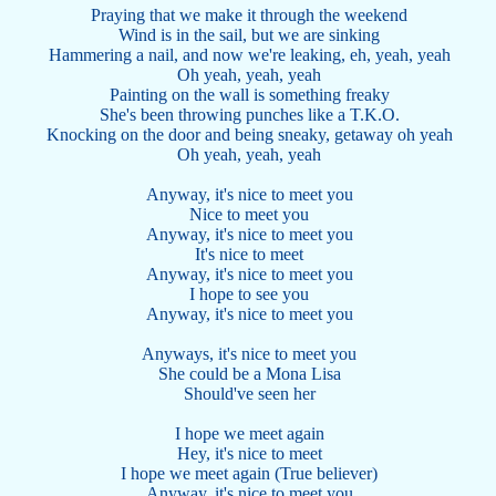
Praying that we make it through the weekend
Wind is in the sail, but we are sinking
Hammering a nail, and now we're leaking, eh, yeah, yeah
Oh yeah, yeah, yeah
Painting on the wall is something freaky
She's been throwing punches like a T.K.O.
Knocking on the door and being sneaky, getaway oh yeah
Oh yeah, yeah, yeah
Anyway, it's nice to meet you
Nice to meet you
Anyway, it's nice to meet you
It's nice to meet
Anyway, it's nice to meet you
I hope to see you
Anyway, it's nice to meet you
Anyways, it's nice to meet you
She could be a Mona Lisa
Should've seen her
I hope we meet again
Hey, it's nice to meet
I hope we meet again (True believer)
Anyway, it's nice to meet you