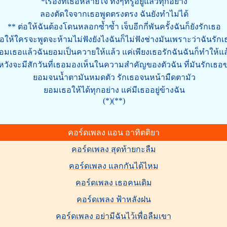
*เรื่องที่เธอหลายใจ ทั้งๆที่รู้อยู่แล้วทุกอย่าง
ลองตัดใจจากเธอพูดตรงตรง ฉันยังทำไม่ได้
** ต่อให้ฉันต้องโดนหลอกซ้ำซ้ำ เจ็บอีกกี่พันครั้งฉันก็ยังรักเธอ
่อให้ใครจะพูดจะห้ามไม่ฟังยังไงฉันก็ไม่ฟังช่างมันเพราะว่าฉันรักเ
อมเธอแล้วฉันยอมเป็นควายให้แล้ว แค่เพียงเธอรักฉันฉันก็ทำให้แล
่หวังจะมีสักวันที่เธอมองเห็นในความสำคัญของตัวฉัน ที่มันรักเธอ
ยอมจนน้ำตามันหมดตัว รักเธอจนหน้ามืดตามัว
ยอมเธอให้ได้ทุกอย่าง แค่มีเธออยู่ข้างฉัน
(*)(**)
คอร์ดเพลง แอน อาทิตติยา
คอร์ดเพลง สุดท้ายกะลืม
คอร์ดเพลง แลกกันได้ไหม
คอร์ดเพลง เธอคนเดิม
คอร์ดเพลง ฟ้าหลังฝน
คอร์ดเพลง อย่ามีฉันไว้เพื่อลืมเขา