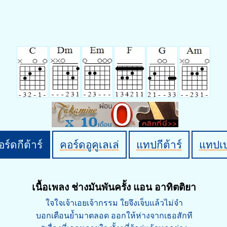
ร์ดกีต้าร์
คอร์ดอูคูเลเล่
แทปกีต้าร์
แทปเ
เนื้อเพลง ช่างมันพันครั้ง แอน อาทิตติยา
ใจใจเจ้าเอยเจ้ากรรม ใยจึงเจ็บแล้วไม่จำ
บอกเตือนย้ำมาตลอด ออกให้ห่างจากเธอสักที