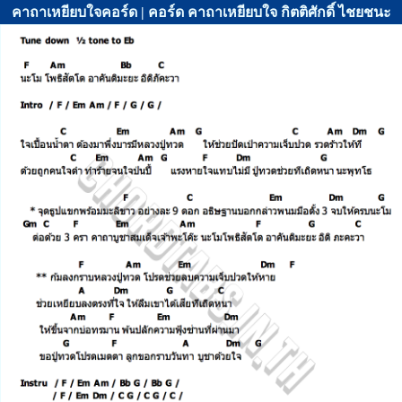
คาถาเหยียบใจคอร์ด | คอร์ด คาถาเหยียบใจ กิตติศักดิ์ ไชยชนะ