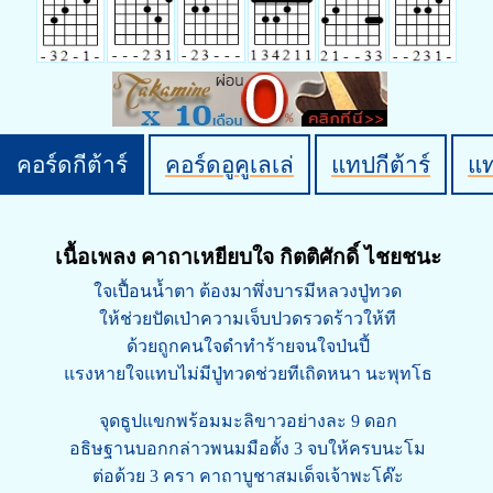
คอร์ดกีต้าร์
คอร์ดอูคูเลเล่
แทปกีต้าร์
แ
เนื้อเพลง คาถาเหยียบใจ กิตติศักดิ์ ไชยชนะ
ใจเปื้อนน้ำตา ต้องมาพึ่งบารมีหลวงปู่ทวด
ให้ช่วยปัดเป่าความเจ็บปวดรวดร้าวให้ที
ด้วยถูกคนใจดำทำร้ายจนใจป่นปี้
แรงหายใจแทบไม่มีปู่ทวดช่วยทีเถิดหนา นะพุทโธ
จุดธูปแขกพร้อมมะลิขาวอย่างละ 9 ดอก
อธิษฐานบอกกล่าวพนมมือตั้ง 3 จบให้ครบนะโม
ต่อด้วย 3 ครา คาถาบูชาสมเด็จเจ้าพะโค๊ะ