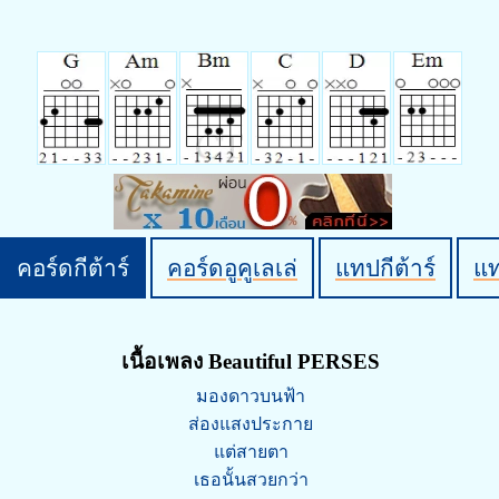
คอร์ดกีต้าร์
คอร์ดอูคูเลเล่
แทปกีต้าร์
แ
เนื้อเพลง Beautiful PERSES
มองดาวบนฟ้า
ส่องแสงประกาย
แต่สายตา
เธอนั้นสวยกว่า