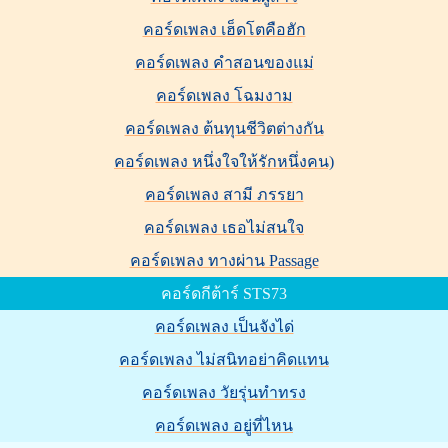
คอร์ดเพลง เฮ็ดโตคือฮัก
คอร์ดเพลง คำสอนของแม่
คอร์ดเพลง โฉมงาม
คอร์ดเพลง ต้นทุนชีวิตต่างกัน
คอร์ดเพลง หนึ่งใจให้รักหนึ่งคน)
คอร์ดเพลง สามี ภรรยา
คอร์ดเพลง เธอไม่สนใจ
คอร์ดเพลง ทางผ่าน Passage
คอร์ดกีต้าร์ STS73
คอร์ดเพลง เป็นจังได่
คอร์ดเพลง ไม่สนิทอย่าคิดแทน
คอร์ดเพลง วัยรุ่นทำทรง
คอร์ดเพลง อยู่ที่ไหน