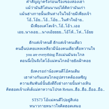
คำสัญญาครั้งก่อนเรื่องของสองเฮา
แม้ว่ามันสิโด่นนานบ่ได้คิดว่ามันเก่า
แม้นฮ่างกายนั้นเหินห่างในใจอ้ายมีเพียงเจ้า
โอ้..โอ้ย...โอ้...โอ้ย....ในหัวใจอ้าย..
มีเพียงแค่โตเจ้า..โอ้..โอ้ว..เออ
เอย..นางเอย....นางเอ้ยยยย...โอ้โห้...โห่...โอ้ยย
ฮักแต่เจ้าคนดี ฮักแต่เจ้าคนเดียว
คนอื่นบ่เคยแหลเหลียวมีน้องคนเดียวคือหวานใจ
you are everything ถึงแม่นมันจะไกล
ตอนนี่เป็นจังไดโอ้แม่คนไกลอ้ายยังเฝ้าคอย
ยังคงรอถ่าน้องคนดีโอ้คนเดิม
เฮาห่างกันแสนไกลอุปสรรคต้องเผซิญ
ความสัมพันธ์นั้นยังดีถึงฮ่างกายนั้นห่างเหิน
คิดฮอดเจ้าแท้เด้แม่ตาหวานโปรด Return..ฮือ..ฮือ..อืออ..อือ..
STS73 โอ้แม่คนดีไปอยู่สิเล่อ
หนาวกายหนาวใจคิดฮอดเสมอ