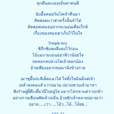
ทุกคืนละเมอเอิ่นหาคนดี
นับมื้อคอยวันโตเจ้าคืนมา
คิดฮอดแววตาครั้งนั้นจำได่
คิดฮอดเสมออยากจะนอนเคียงใกล้
เรื่องของสองเฮาเก็บไว้ในใจ
Temple-boy
ชิถืกชิแพงสีแดงไว้ก่อน
โอ้แม่งามงอนอย่าฟ้าวน้อยใจ
บ่หลอกหบ่ลวงโตเจ้าดอกน้อง
อ้ายเพียงอยากขอมานั่งข้างกาย
เมาซุมื้อล่ะสิเฮ็ดแนวได๋ ใจทั้งใจมันมีแต่เจ้า
เหล้าลงคอแล้วเว่าบ่ม่วน บ่ม่วนซวนเจ้ามาหา
ฟังรำอยู่ผี่ต๊ะเดี๋ยวนี่ไปอยู่ไส อยากโทรหาแต่ว่าบ่กล้า
อย่างกายเฮือนพัดเจ้าบ่เอิ่น อ้ายฮักเจ้าหลายบ่อายเว่า
บ่อาย......เว่า......โอ้ว...โอ้...โอ้ยย...