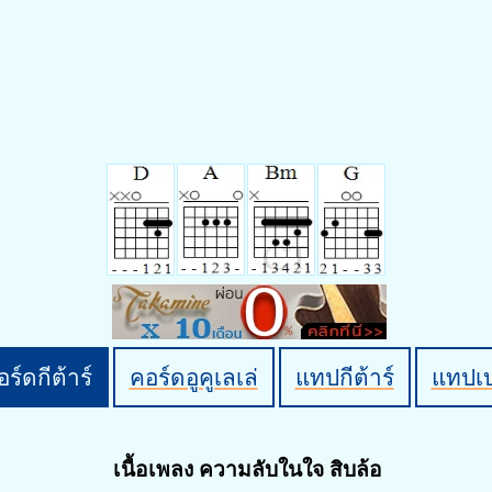
ร์ดกีต้าร์
คอร์ดอูคูเลเล่
แทปกีต้าร์
แทปเ
เนื้อเพลง ความลับในใจ สิบล้อ