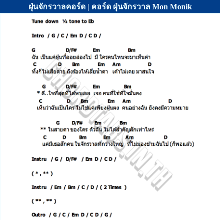
ฝุ่นจักรวาลคอร์ด | คอร์ด ฝุ่นจักรวาล Mon Monik