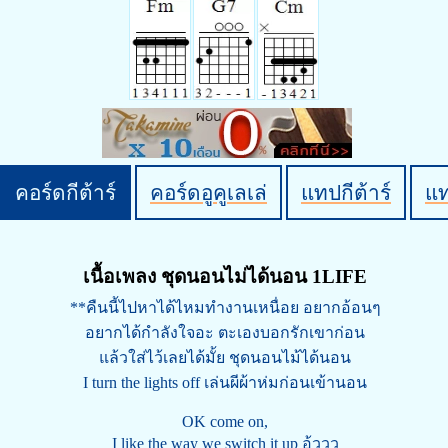
คอร์ดกีต้าร์
คอร์ดอูคูเลเล่
แทปกีต้าร์
แ
เนื้อเพลง ชุดนอนไม่ได้นอน 1LIFE
**คืนนี้ไปหาได้ไหมทำงานเหนื่อย อยากอ้อนๆ
อยากได้กำลังใจอะ ตะเองบอกรักเขาก่อน
แล้วใส่ไว้เลยได้มั้ย ชุดนอนไม้ได้นอน
I turn the lights off เล่นผีผ้าห่มก่อนเข้านอน
OK come on,
I like the way we switch it up อู้ววว