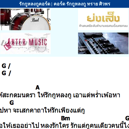
รักกูหลงกูคอร์ด | คอร์ด รักกูหลงกู ทราย ศิวพร