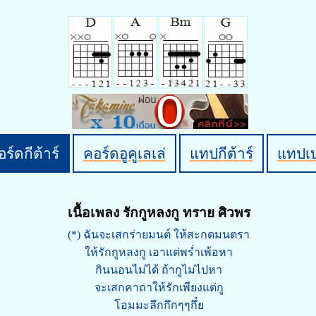
ร์ดกีต้าร์
คอร์ดอูคูเลเล่
แทปกีต้าร์
แทปเ
เนื้อเพลง รักกูหลงกู ทราย ศิวพร
(*) ฉันจะเสกร่ายมนต์ ให้สะกดมนตรา
ให้รักกูหลงกู เอาแต่พร่ำเพ้อหา
กินนอนไม่ได้ ถ้ากูไม่ไปหา
จะเสกคาถาให้รักเพียงแต่กู
โอมมะลึกกึกๆๆกึ๋ย