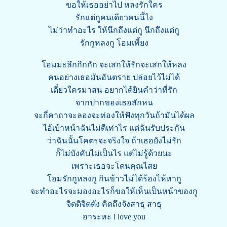
ขอให้เธออย่าไป หลงรักใคร
รักแต่กูคนเดียวคนนี้ไง
ไม่ว่าทำอะไร ให้นึกถึงแต่กู นึกถึงแต่กู
รักกูหลงกู โอมเพี้ยง
โอมมะลึกกึกกัก จะเสกให้รักจะเสกให้หลง
คนอย่างเธอมันอันตราย ปล่อยไว้ไม่ได้
เดี๋ยวใครมาสน อยากได้ยินคำว่าที่รัก
จากปากของเธอสักหน
จะกี่คาถาจะลองจะท่องให้ฟังทุกวันถ้ามันได้ผล
ไอ้เบ้าหน้าฉันไม่ดีเท่าไร แต่ฉันรับประกัน
ว่าฉันนั้นโคตรจะจริงใจ ถ้าเธอยังไม่รัก
ก็ไม่บังคับไม่เป็นไร แต่ไม่รู้ด้วยนะ
เพราะเธอจะโดนคุณไสย
โอมรักกูหลงกู กินข้าวไม่ได้ร้องไห้หากู
จะทำอะไรจะมองอะไรก็ขอให้เห็นเป็นหน้าของกู
จิตติจิตตัง คิดถึงจังสาธุ สาธุ
อาระหะ i love you