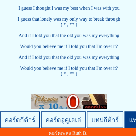
I guess I thought I was my best when I was with you
I guess that lonely was my only way to break through
( * , ** )
And if I told you that the old you was my everything
Would you believe me if I told you that I'm over it?
And if I told you that the old you was my everything
Would you believe me if I told you that I'm over it?
( * , ** )
คอร์ดกีต้าร์
คอร์ดอูคูเลเล่
แทปกีต้าร์
แ
คอร์ดเพลง Ruth B.