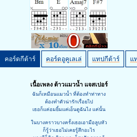
คอร์ดกีต้าร์
คอร์ดอูคูเลเล่
แทปกีต้าร์
แ
เนื้อเพลง ต้าวแมวน้ำ แจสเปอร์
ฉันก็เหมือนแมวน้ำ ที่ต้องทำท่าทาง
ต้องทำตัวน่ารักเรื่อยไป
เธอก็แค่อมยิ้มแค่เอ็นดูฉันไง แค่นั้น
ในบางคราวบางครั้งเธอเอามือลูบหัว
ก็รู้ว่าเธอไม่เคยรู้สึกอะไร