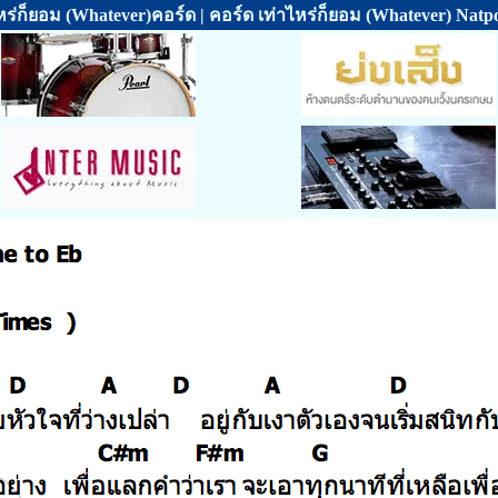
หร่ก็ยอม (Whatever)คอร์ด | คอร์ด เท่าไหร่ก็ยอม (Whatever) Nat