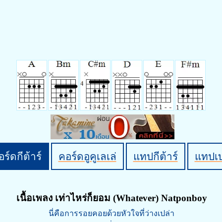
ร์ดกีต้าร์
คอร์ดอูคูเลเล่
แทปกีต้าร์
แทปเ
เนื้อเพลง เท่าไหร่ก็ยอม (Whatever) Natponboy
นี่คือการรอยคอยด้วยหัวใจที่ว่างเปล่า