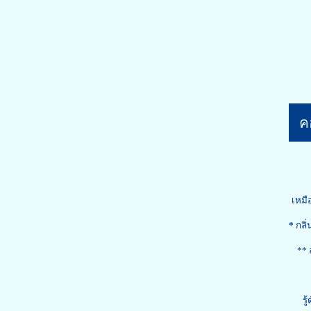
คอ
เหมือ
*
กลิ
** อยากจะ
และถ้า
รู