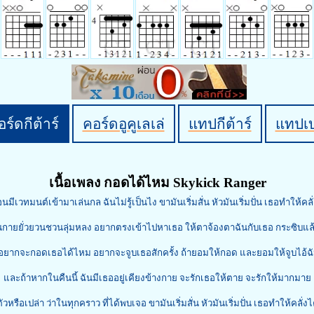
ร์ดกีต้าร์
คอร์ดอูคูเลเล่
แทปกีต้าร์
แทปเ
เนื้อเพลง กอดได้ไหม Skykick Ranger
นมีเวทมนต์เข้ามาเล่นกล ฉันไม่รู้เป็นไง ขามันเริ่มสั่น หัวมันเริ่มปั่น เธอทำให้คลั
่นกายยั่วยวนชวนลุ่มหลง อยากตรงเข้าไปหาเธอ ให้ตาจ้องตาฉันกับเธอ กระซิบแ
กอดเธอได้ไหม อยากจะจูบเธอสักครั้ง ถ้ายอมให้กอด และยอมให้จูบไอ้ฉั
หากในคืนนี้ ฉันมีเธออยู่เคียงข้างกาย จะรักเธอให้ตาย จะรักให้มากมาย 
้ตัวหรือเปล่า ว่าในทุกคราว ที่ได้พบเจอ ขามันเริ่มสั่น หัวมันเริ่มปั่น เธอทำให้คลั่งไ