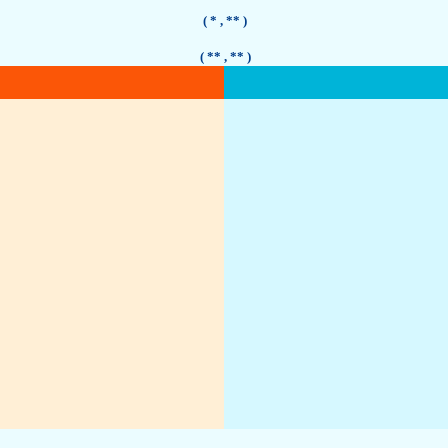
( *
, ** )
( **
, ** )