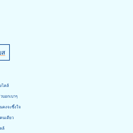
บส
่งไคล้
ล้วบอกเบาๆ
นคงจะซึ้งใจ
คนเดียว
คล้