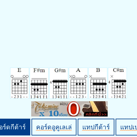
ร์ดกีต้าร์
คอร์ดอูคูเลเล่
แทปกีต้าร์
แทปเ