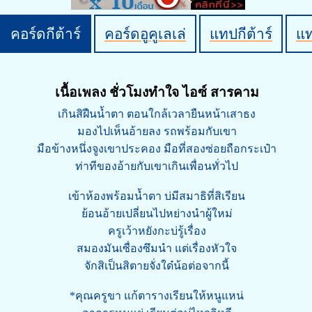
คอร์ดกีต้าร์
คอร์ดอูคูเลเล่
แทปกีต้าร์
แ
เนื้อเพลง ชั่วโมงทำใจ ไอซ์ สารคาม
เกินสิฝืนน้ำตา ตอนใกล้เวลายืนหน้าเสาธง
มองไปเห็นอ้ายลง รถพร้อมกับเขา
มือข้างหนึ่งจูงเขาประคอง มือที่สองซ่อยถือกระเป๋า
ท่าทีของอ้ายกับเขาเกินเพื่อนทั่วไป
เข้าห้องพร้อมน้ำตา บ่มีสมาธิที่สิเรียน
ย้อนอ้ายเปลี่ยนไปหย่างนำผู้ใหม่
ครูเว้าหยังกะบ่รู้เรื่อง
สมองมันเซื่องซึมนำ แต่เรื่องหัวใจ
จักสิเป็นสิตายจั่งใด๋น้อต่อจากนี้
*คุณครูขา แก้ตารางเรียนให้หนูแหน่