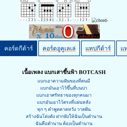
คอร์ดกีต้าร์
คอร์ดอูคูเลเล่
แทปกีต้าร์
แ
เนื้อเพลง แบกเสาขึ้นฟ้า BOTCASH
แบกเอาความฝันของที่ตนมี
แบกมันเอาไว้ขึ้นที่บนบ่า
แบกเอาศรัทธาของทุกคนมา
แบกมันเอาไว้ตรงที่แผ่นหลัง
ทุก ๆ คำพูดคาดหวัง วาดฝัน
สร้างฉันโด่งดัง ฝากฝังให้ฉันเป็นตำนาน
ฉันคือตำนาน ต้องเป็นตำนาน