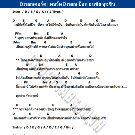
Dreamคอร์ด | คอร์ด Dream ป๊อด ธนชัย อุชชิน