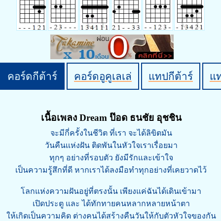
คอร์ดกีต้าร์
คอร์ดอูคูเลเล่
แทปกีต้าร์
แ
เนื้อเพลง Dream ป๊อด ธนชัย อุชชิน
จะมีกี่ครั้งในชีวิต ที่เรา จะได้ลิขิตมัน
วันคืนเเห่งฝัน ติดพันในหัวใจเราเรื่อยมา
ทุกๆ อย่างที่รอบตัว ยังมีรักและเข้าใจ
เป็นความรู้สึกที่ดี หากเราได้ลงมือทำทุกอย่างที่เคยวาดไว้
โลกแห่งความฝันอยู่ที่ตรงนั้น เพียงแค่ฉันได้เดินเข้ามา
เปิดประตู และ ได้ทักทายคนหลากหลายหน้าตา
ให้เกิดเป็นความคิด ต่างคนได้สร้างคืนวันให้กับตัวหัวใจของกัน