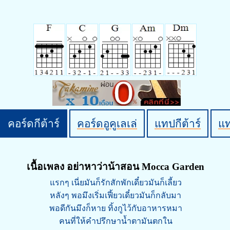
คอร์ดกีต้าร์
คอร์ดอูคูเลเล่
แทปกีต้าร์
แ
เนื้อเพลง อย่าหาว่าน้าสอน Mocca Garden
แรกๆ เนี่ยมันก็รักสักพักเดี๋ยวมันก็เลี้ยว
หลังๆ พอมึงเริ่มเฟี้ยวเดี๋ยวมันก็กลับมา
พอดีกันมึงก็หาย ทิ้งกูไว้กับอาหารหมา
คนที่ให้คำปรึกษาน้ำตามันตกใน