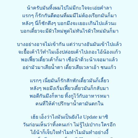
น้าครับมันทิ้งผมไปไม่มีกะใจจะเอ่ยคำลา
แรกๆ ก็รักกันดีตอนที่ผมมีไม่ต้องเรียกมันก็มา
หลังๆ นี่ก็ชักตึงๆ บอกมึงจะเยอะเกินไปแล้วนะ
บอกเดี๋ยวจะมีผัวใหม่พูดไม่ทันไรผัวใหม่มันก็มา
บางอย่างอาจไม่เข้ากัน แต่ว่าบางอันมันเข้าไปแล้ว
จะยื้อเค้าไว้ทำไมเอ็งปล่อยเค้าไปเถอะไอ้น้องแก้ว
พอเฟี้ยวเดี๋ยวเค้าก็มา เชื่อน้าดิ่วะน้าเจอมาแล้ว
อย่ามัวมาเสียน้ำตา เดี๋ยวเสียเวลาเอ้า ชนแก้ว
แรกๆ เนี่ยมันก็รักสักพักเดี๋ยวมันก็เลี้ยว
หลังๆ พอมึงเริ่มเฟี้ยวเดี๋ยวมันก็กลับมา
พอดีกันมึงก็หาย ทิ้งกูไว้กับอาหารหมา
คนที่ให้คำปรึกษาน้ำตามันตกใน
เฮ้ย เอ็งว่าไงมันเป็นยังไง Update มาซิ
วันก่อนเห็นว่าทิ้งคนเก่า ไม่รู้ไปเป่ากะใครอีก
ไอ้น้าก็เจ็บใจทำไมทำไมมันทำอย่างงี้