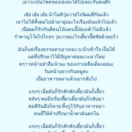
เอาวะเป็นโชคของเอ็งจะได้ไปเจอะกับคนดีๆ
เฮ้ย เฮ้ย เฮ้ย น้าไม่ดิวุ่นวายไรนิผมดีกันแล้ว
เขาไม่ได้ทิ้งผมไปน้ามายุ่งอะไรเรื่องมันแล้วไปแล้ว
เนี่ยผมก็รักกันดีคนโน้นคนนี้น้องเค้าไม่มีแล้ว
รำคาญโว้ยไปไกลๆ วุ่นวายอะไรเดี๋ยวปั๊ดซัดด้วยแก้ว
มันก็แค่เรื่องธรรมดาเอาเถอะวะน้าเข้าใจ เป็นได้
แค่ที่ปรึกษาไว้มีปัญหาค่อยแวะมาใหม่
คราวหน้าอย่าลืมน้านะ ของเก่าเหลือเต็มเลยนะ
วันหน้าอยากกินหมูทะ
เบื่ออาหารหมาแล้วเอากลับไป
แรกๆ เนี่ยมันก็รักสักพักเดี๋ยวมันก็เลี้ยว
หลังๆ พอมึงเริ่มเฟี้ยวเดี๋ยวมันก็กลับมา
พอดีกันมึงก็หาย ทิ้งกูไว้กับอาหารหมา
คนที่ให้คำปรึกษาน้ำตามันตกใน
แรกๆ เนี่ยมันก็รักสักพักเดี๋ยวมันก็เลี้ยว