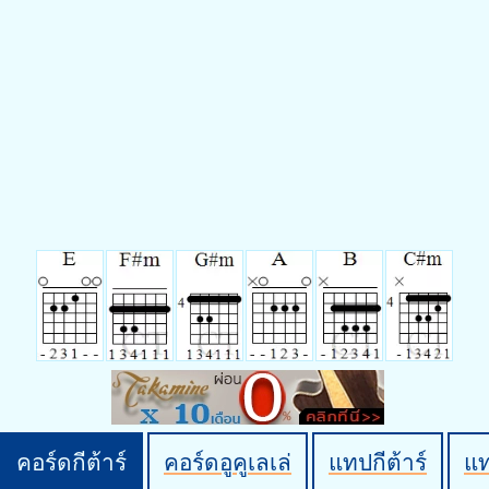
คอร์ดกีต้าร์
คอร์ดอูคูเลเล่
แทปกีต้าร์
แ