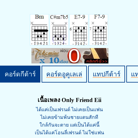
คอร์ดกีต้าร์
คอร์ดอูคูเลเล่
แทปกีต้าร์
แ
เนื้อเพลง Only Friend Eii
ได้แค่เป็นเฟรนด์ ไม่เคยเป็นแฟน
ไม่เคยข้ามพ้นชายแดนสักที
ใกล้กันจะตาย แต่เป็นได้แค่นี้
เป็นได้แค่โอนลี่เฟรนด์ ไม่ใช่แฟน