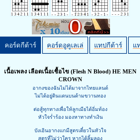
คอร์ดกีต้าร์
คอร์ดอูคูเลเล่
แทปกีต้าร์
แ
เนื้อเพลง เลือดเนื้อเชื้อไข (Flesh N Blood) HE MEN
CROWN
อากงของฉันไม่ได้มาจากไทยแลนด์
ไม่ได้อยู่ดินแดนบนด้ามขวานทอง
ต่อสู้ทุกทางเพื่อให้ลูกเมียได้อิ่มท้อง
หัวใจร่ำร้อง มองหาทางทำเงิน
บังเอินอากงแกมีสูตรเตี๋ยวในหัวใจ
สูตรที่ไม่ว่าใคร หากได้ลิ้มลอง