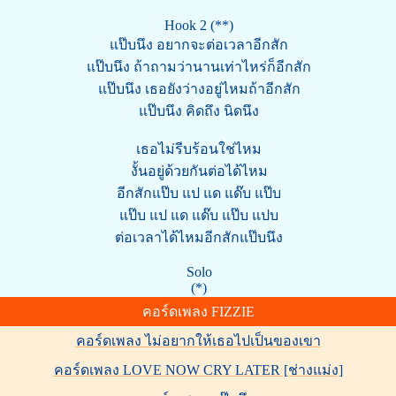
Hook 2 (**)
แป๊บนึง อยากจะต่อเวลาอีกสัก
แป๊บนึง ถ้าถามว่านานเท่าไหร่ก็อีกสัก
แป๊บนึง เธอยังว่างอยู่ไหมถ้าอีกสัก
แป๊บนึง คิดถึง นิดนึง
เธอไม่รีบร้อนใช่ไหม
งั้นอยู่ด้วยกันต่อได้ไหม
อีกสักแป๊บ แป แด แด๊บ แป๊บ
แป๊บ แป แด แด๊บ แป๊บ แปบ
ต่อเวลาได้ไหมอีกสักแป๊บนึง
Solo
(*)
คอร์ดเพลง FIZZIE
คอร์ดเพลง ไม่อยากให้เธอไปเป็นของเขา
คอร์ดเพลง LOVE NOW CRY LATER [ช่างแม่ง]