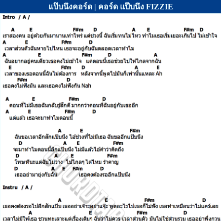
แป๊บนึงคอร์ด | คอร์ด แป๊บนึง FIZZIE