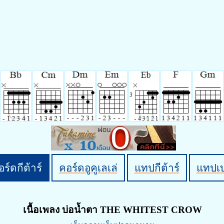
ร์ดกีต้าร์
คอร์ดอูคูเลเล่
แทปกีต้าร์
แทปเ
เนื้อเพลง บ่อน้ำตา THE WHITEST CROW