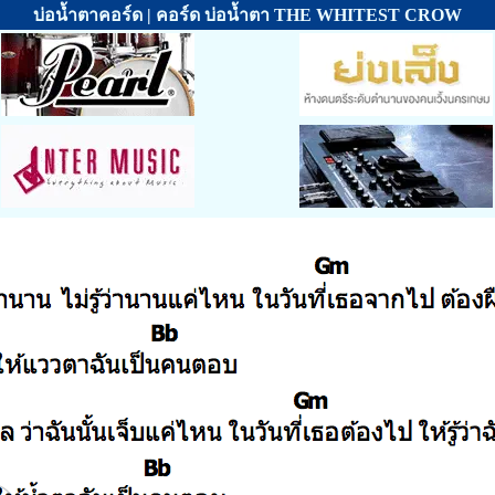
บ่อน้ำตาคอร์ด | คอร์ด บ่อน้ำตา THE WHITEST CROW