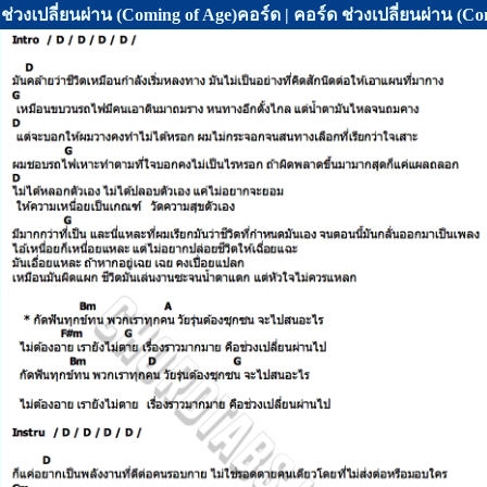
ช่วงเปลี่ยนผ่าน (Coming of Age)คอร์ด | คอร์ด ช่วงเปลี่ยนผ่า