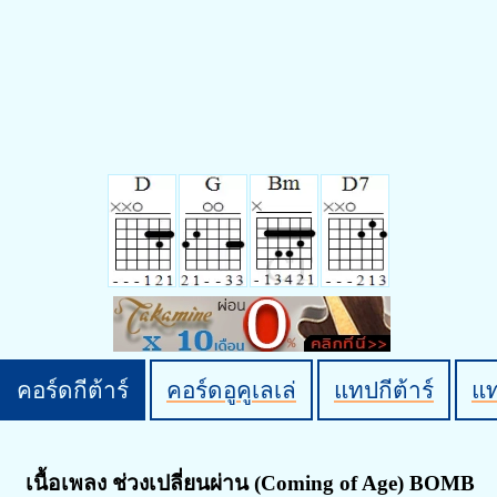
คอร์ดกีต้าร์
คอร์ดอูคูเลเล่
แทปกีต้าร์
แ
เนื้อเพลง ช่วงเปลี่ยนผ่าน (Coming of Age) BOMB