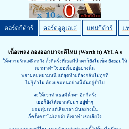
คอร์ดกีต้าร์
คอร์ดอูคูเลเล่
แทปกีต้าร์
แ
เนื้อเพลง ลองออกมาจะดีไหม (Worth it) AYLA s
ให้ความรักแต่ผิดหวัง ตั้งกี่ครั้งที่เธอมีนํ้าตาก็ยังไม่เข็ด ยังยอมให้
เขามาทําใจเธอเจ็บอยู่อย่างนั้น
พยามลบพยามหนี แต่สุดท้ายต้องกลับไปทุกที
ไม่รู้ทําไม ต้องยอมทนอย่างนี้มันอยู่รํ่าไป
จะให้เขาทําเธอมีนํ้าตา อีกกี่ครั้ง
เธอก็ยังให้เขากลับมา อยู่ซํ้าๆ
ยอมทุ่มเทแต่เสียเวลา มันอย่างนั้น
กี่ครั้งคราไม่เคยจํา ที่เขาทําเธอเสียใจ
ลองออกมาจะดีไหม บอกตัวเองว่าต่อจากนี้ไปต้องไม่มีเขา