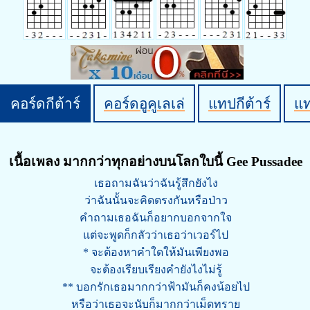
คอร์ดกีต้าร์
คอร์ดอูคูเลเล่
แทปกีต้าร์
แ
เนื้อเพลง มากกว่าทุกอย่างบนโลกใบนี้ Gee Pussadee
เธอถามฉันว่าฉันรู้สึกยังไง
ว่าฉันนั้นจะคิดตรงกันหรือป่าว
คำถามเธอฉันก็อยากบอกจากใจ
แต่จะพูดก็กลัวว่าเธอว่าเวอร์ไป
* จะต้องหาคำใดให้มันเพียงพอ
จะต้องเรียบเรียงคำยังไงไม่รู้
** บอกรักเธอมากกว่าฟ้ามันก็คงน้อยไป
หรือว่าเธอจะนับก็มากกว่าเม็ดทราย