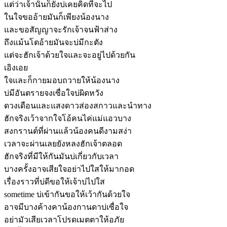
แต่ว่าเจ้านั้นก็ยังบ่เคยคิดที่จะไป
ในใจขออ้ายมันก็เพียงน้องนาง
และขอสัญญาจะรักเจ้าจนฟ้าส่าง
ถึงแม้นโตอ้ายมันจะบ่มีกะตัง
แต่จะฮักเจ้าด้วยใจและจะอยู่ไปด้วยกัน
เอิงเอย
ใจและก็กายมอบถวายให้น้องนาง
บ่มีอันตรายจงเซื่อใจบ่ผิดหวัง
ดวงเดือนและแสงดาวส่องสกาวและนำทาง
ฮักจริงเว้าจากใจโอ้คนไค่แม่แอวบาง
สงกรานต์ที่ผ่านแล้วน้องคนดีงามสง่า
เวลาจะผ่านเลยยังหลงฮักเจ้าตลอด
ฮักจริงที่มีให้กันมันบ่เกี่ยวกับเวลา
บางครั้งอาจเสียใจอย่าไปใสให้มากอด
เรื่องราวที่บ่ดีขอให้เจ้าบ่ไปใส
sometime บ่เข้ากันขอให้เว้ากันด้วยใจ
อาจมีบางค้างคาน้องกานดาบ่เซื่อใจ
อย่ามัวเสียเวลาโปรดเมตตาให้อภัย