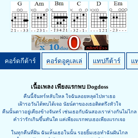
คอร์ดกีต้าร์
คอร์ดอูคูเลเล่
แทปกีต้าร์
แ
เนื้อเพลง เพียงแรกพบ Dogdoss
คืนนี้จันทร์หลับใหล ใจฉันลอยหลุดไปหาเธอ
เฝ้ารอวันได้พบได้เจอ นัยน์ตาของเธอติดตรึงหัวใจ
คืนนั้นดาวอยู่เคียงข้างจันทร์ เช่นเธอกับฉันสองเราห่างกันไม่ไกล
คำว่ารักเกินขึ้นทันใด แค่เพียงแรกพบเธอเพียงแรกเจอ
ในทุกคืนที่ฝัน ฉันเห็นเธอในนั้น รอยยิ้มเธอทำฉันฝันไกล