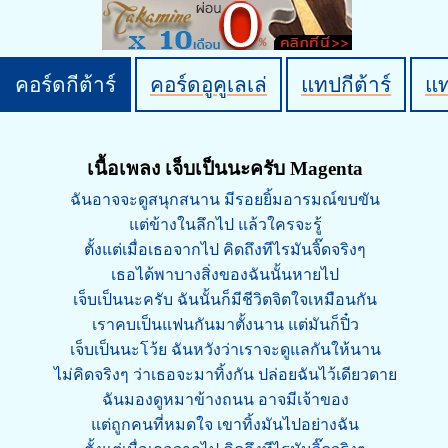
คอร์ดกีต้าร์
คอร์ดอูคูเลเล่
แทปกีต้าร์
แ
เนื้อเพลง เจ็บเป็นนะครับ Magenta
ฉันอาจจะดูสนุกสนาน มีรอยยิ้มอารมณ์ขบขัน
แต่ข้างในลึกไป แล้วใครจะรู้
ตั้งแต่เมื่อเธอจากไป คิดถึงทีไรมันจิ๊ดจริงๆ
เธอได้พาบางสิ่งของฉันนั้นหายไป
เจ็บเป็นนะครับ ฉันนั้นก็มีชีวิตจิตใจเหมือนกัน
เราคบเป็นแฟนกันมาตั้งนาน แต่มันก็ปิ๋ว
เจ็บเป็นนะโว้ย ฉันหวังว่าเราจะดูแลกันให้นาน
ไม่คิดจริงๆ ว่าเธอจะมาทิ้งกัน ปล่อยฉันไว้เดียวดาย
ฉันมองดูหมาข้างถนน อาจมีเจ้าของ
แต่ถูกคนที่หมดใจ เขาทิ้งมันไปอย่างฉัน