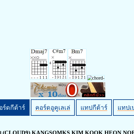
ร์ดกีต้าร์
คอร์ดอูคูเลเล่
แทปกีต้าร์
แทปเ
 ลอย (CLOUD9) KANGSOMKS KIM KOOK HEON NO