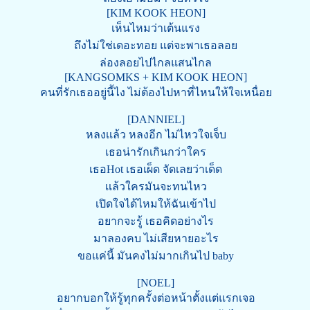
[KIM KOOK HEON]
เห็นไหมว่าเต้นแรง
ถึงไม่ใช่เดอะทอย แต่จะพาเธอลอย
ล่องลอยไปไกลแสนไกล
[KANGSOMKS + KIM KOOK HEON]
คนที่รักเธออยู่นี้ไง ไม่ต้องไปหาที่ไหนให้ใจเหนื่อย
[DANNIEL]
หลงเเล้ว หลงอีก ไม่ไหวใจเจ็บ
เธอน่ารักเกินกว่าใคร
เธอHot เธอเผ็ด จัดเลยว่าเด็ด
เเล้วใครมันจะทนไหว
เปิดใจได้ไหมให้ฉันเข้าไป
อยากจะรู้ เธอคิดอย่างไร
มาลองคบ ไม่เสียหายอะไร
ขอเเค่นี้ มันคงไม่มากเกินไป baby
[NOEL]
อยากบอกให้รู้ทุกครั้งต่อหน้าตั้งแต่แรกเจอ