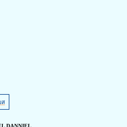
บส
EL DANNIEL