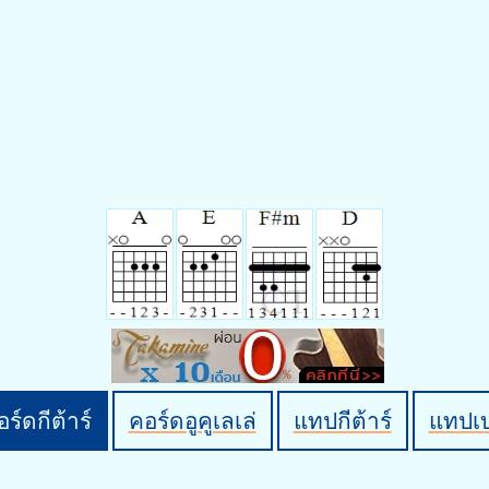
ร์ดกีต้าร์
คอร์ดอูคูเลเล่
แทปกีต้าร์
แทปเ