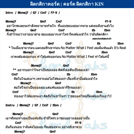
ผิดกติกาคอร์ด | คอร์ด ผิดกติกา KIN