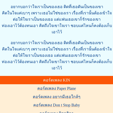
อยากบอกว่าใจเราเป็นของเธอ ติดที่เธอดันเป็นของเขา
คิดในใจแค่เบาๆ เพราะเธอไม่ใช่ของเรา เรื่องที่เรานั้นต้องเข้าใจ
ต่อให้ใจเราเป็นของเธอ แต่แฟนเธอเขาก็รักของเขา
ท่องเอาไว้ต้องทนเอา คิดถึงใจเขาใจเรา ชอบแค่ไหนก็คงต้องเก็บ
เอาไว้
อยากบอกว่าใจเราเป็นของเธอ ติดที่เธอดันเป็นของเขา
คิดในใจแค่เบาๆ เพราะเธอไม่ใช่ของเรา เรื่องที่เรานั้นต้องเข้าใจ
ต่อให้ใจเราเป็นของเธอ แต่แฟนเธอเขาก็รักของเขา
ท่องเอาไว้ต้องทนเอา คิดถึงใจเขาใจเรา ชอบแค่ไหนก็คงต้องเก็บ
เอาไว้
คอร์ดเพลง KIN
คอร์ดเพลง Paper Plane
คอร์ดเพลง อยากมีเธอใกล้ๆ
คอร์ดเพลง Don t Stop Baby