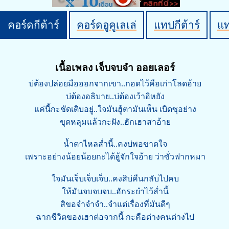
คอร์ดกีต้าร์
คอร์ดอูคูเลเล่
แทปกีต้าร์
แ
เนื้อเพลง เจ็บจบจำ ออยเลอร์
บ่ต้องปล่อยมือออกจากเขา..กอดไว้คือเก่าโลดอ้าย
บ่ต้องอธิบาย..บ่ต้องเว้าอิหยัง
แค่นี้กะชัดเติบอยู่..ใจมันฮู้ตามันเห็น เบิดซุอย่าง
ขุดหลุมแล้วกะฝัง..ฮักเฮาสาอ้าย
น้ำตาไหลส่ำนี้..คงบ่พอขาดใจ
เพราะอย่างน้อยน้อยกะได้ฮู้จักใจอ้าย ว่าซั่วฟากหมา
ใจมันเจ็บเจ็บเจ็บ..คงสิบ่คืนกลับไปคบ
ให้มันจบจบจบ..ฮักระยำไว้ส่ำนี้
สิขอจำจำจำ..จำแต่เรื่องที่มันดีๆ
ฉากชีวิตของเฮาต่อจากนี้ กะคือต่างคนต่างไป