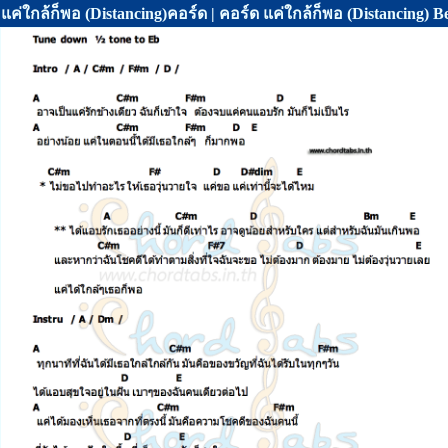
แค่ใกล้ก็พอ (Distancing)คอร์ด | คอร์ด แค่ใกล้ก็พอ (Distancing) B