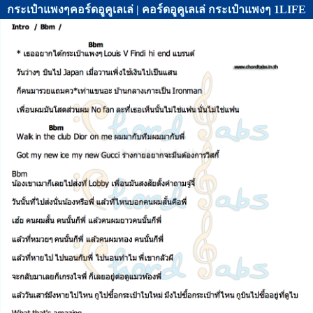
กระเป๋าแพงๆคอร์ดอูคูเลเล่ | คอร์ดอูคูเลเล่ กระเป๋าแพงๆ 1LIFE