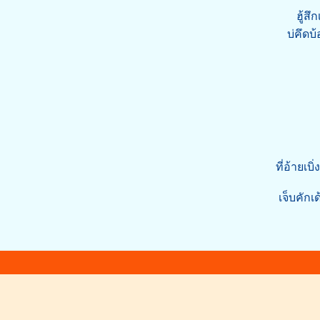
ฮู้สึ
บ่คึดบ
ที่อ้ายเบ
เจ็บคักเ