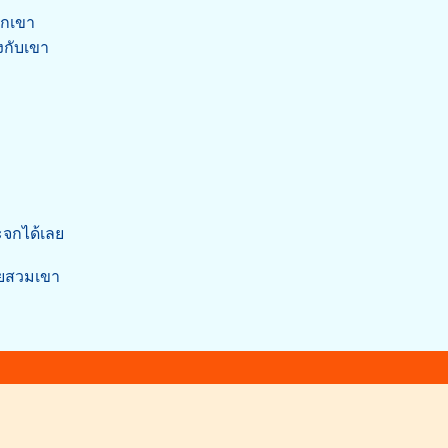
ฮักเขา
งกับเขา
ระจกได้เลย
้ายสวมเขา