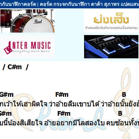
กับนาฬิกาคอร์ด | คอร์ด กระจกกับนาฬิกา ตาต้า สุภาพร แปดแส