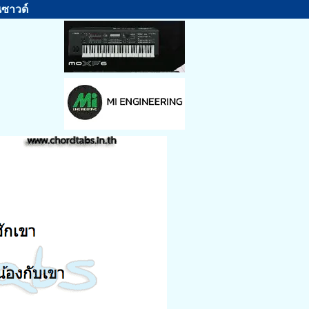
นซาวด์