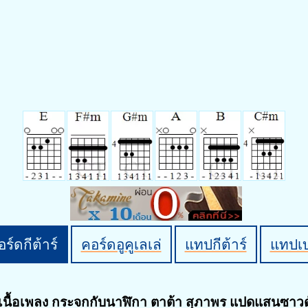
ร์ดกีต้าร์
คอร์ดอูคูเลเล่
แทปกีต้าร์
แทปเ
เนื้อเพลง กระจกกับนาฬิกา ตาต้า สุภาพร แปดแสนซาวด