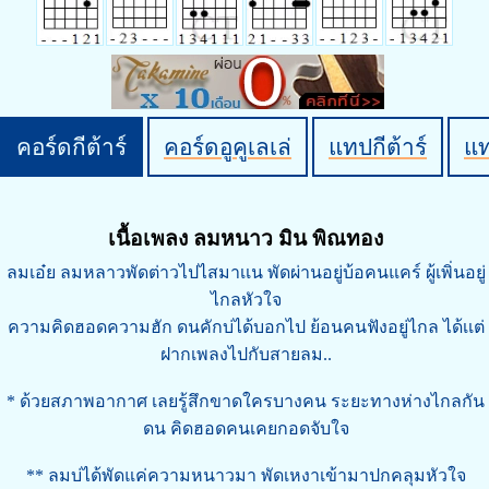
คอร์ดกีต้าร์
คอร์ดอูคูเลเล่
แทปกีต้าร์
แ
เนื้อเพลง ลมหนาว มิน พิณทอง
ลมเอ๋ย ลมหลาวพัดต่าวไปไสมาเเน พัดผ่านอยู่บ้อคนแคร์ ผู้เพิ่นอยู่
ไกลหัวใจ
ความคิดฮอดความฮัก ดนคักบ่ได้บอกไป ย้อนคนฟังอยู่ไกล ได้เเต่
ฝากเพลงไปกับสายลม..
* ด้วยสภาพอากาศ เลยรู้สึกขาดใครบางคน ระยะทางห่างไกลกัน
ดน คิดฮอดคนเคยกอดจับใจ
** ลมบ่ได้พัดแค่ความหนาวมา พัดเหงาเข้ามาปกคลุมหัวใจ