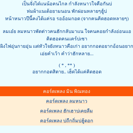
เป็นจั่งได๋แนน้อคนไกล กำลังหนาวใจคือกันบ่
ห่มผ้าแนเด้อยามนอน พักผ่อนหลายๆฮู้บ่
หน้าหนาวปีนี้คงได้เเค่รอ รออ้อมกอด (จากคนคิดฮอดหลายๆ)
ลมเอ๋ย ลมหนาวพัดต่าวคนฮักกลับมาแน ใจคนคอยกำลังอ่อนแอ
คิดฮอดคนเเคร์บ่เซา
ผิงไฟอุ่นกายอุ่น เเต่หัวใจยังหนาวคือเก่า อยากกอดอยากอ้อนอยา
เอ่ยคำเว้า คำว่าฮักหลาย...
( * , ** )
อยากกอดสิตาย.. เฮ็ดได้เเค่คิดฮอด
คอร์ดเพลง มิน พิณทอง
คอร์ดเพลง ลมหนาว
คอร์ดเพลง ฮักเฮาบ่เคยลืม
คอร์ดเพลง บ่ถืกถิ่มบ่ฮู้ดอก