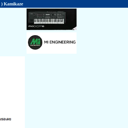
e ) Kamikaze