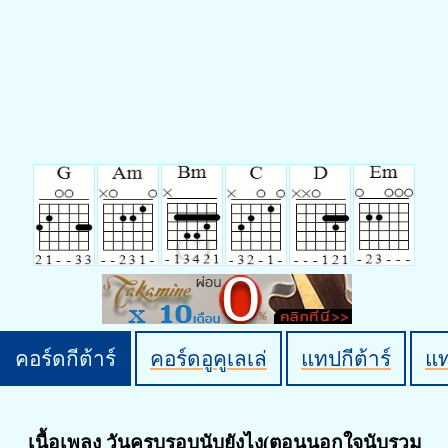
คอร์ดกีต้าร์
คอร์ดอูคูเลเล่
แทปกีต้าร์
แ
เนื้อเพลง วันครบรอบนับยังไง(ตอนนอกใจนับรวม