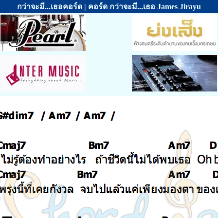
กว่าจะมี...เธอคอร์ด | คอร์ด กว่าจะมี...เธอ James Jirayu