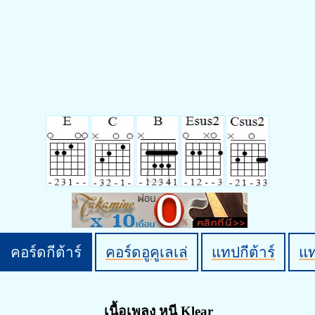
คอร์ดกีต้าร์
คอร์ดอูคูเลเล่
แทปกีต้าร์
แ
เนื้อเพลง หนี Klear