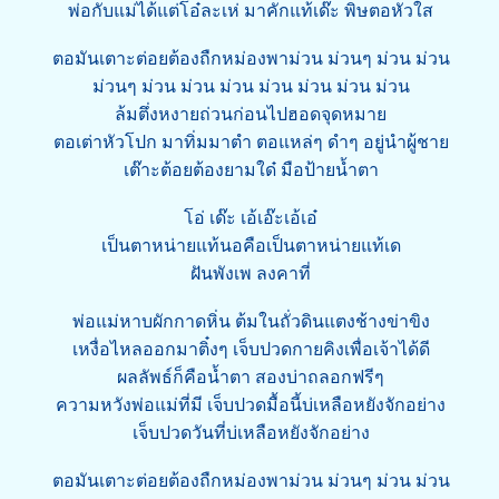
พ่อกับแม่ได้แต่โอ๋ละเห่ มาคักแท้เด๊ะ พิษตอหัวใส
ตอมันเตาะต่อยต้องถืกหม่องพาม่วน ม่วนๆ ม่วน ม่วน
ม่วนๆ ม่วน ม่วน ม่วน ม่วน ม่วน ม่วน ม่วน
ล้มตึ่งหงายถ่วนก่อนไปฮอดจุดหมาย
ตอเต่าหัวโปก มาทิ่มมาตำ ตอแหล่ๆ ดำๆ อยู่นำผู้ชาย
เต๊าะต้อยต้องยามใด๋ มือป้ายน้ำตา
โอ่ เด๊ะ เอ้เอ๊ะเอ้เอ๋
เป็นตาหน่ายแท้นอคือเป็นตาหน่ายแท้เด
ฝันพังเพ ลงคาที่
พ่อแม่หาบผักกาดหิ่น ต้มในถั่วดินแตงช้างข่าขิง
เหงื่อไหลออกมาติ๋งๆ เจ็บปวดกายคิงเพื่อเจ้าได้ดี
ผลลัพธ์ก็คือน้ำตา สองบ่าถลอกฟรีๆ
ความหวังพ่อแม่ที่มี เจ็บปวดมื้อนี้บ่เหลือหยังจักอย่าง
เจ็บปวดวันที่บ่เหลือหยังจักอย่าง
ตอมันเตาะต่อยต้องถืกหม่องพาม่วน ม่วนๆ ม่วน ม่วน