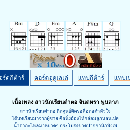
ร์ดกีต้าร์
คอร์ดอูคูเลเล่
แทปกีต้าร์
แทปเ
เนื้อเพลง สาวนักเรียนตำตอ จินตหรา พูนลาภ
สาวนักเรียนตำตอ ติดศูนย์ติดรอคือตอตำหัวใจ
ได้บทเรียนมาจากผู้ชาย คือนั่งฮ้องไห้กล่อมลูกนอนเปล
น้ำตากะไหลมาหยาดๆ กระโปรงขาดปากกาหักพังเพ