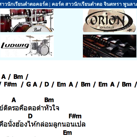
สาวนักเรียนตำตอคอร์ด | คอร์ด สาวนักเรียนตำตอ จินตหรา พูนลา