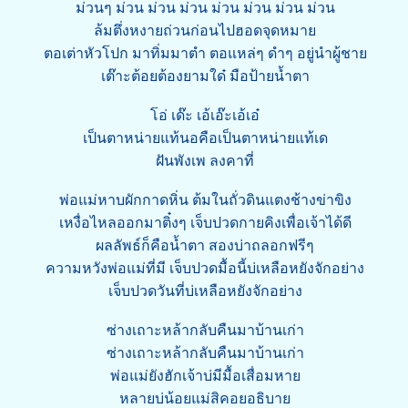
ม่วนๆ ม่วน ม่วน ม่วน ม่วน ม่วน ม่วน ม่วน
ล้มตึ่งหงายถ่วนก่อนไปฮอดจุดหมาย
ตอเต่าหัวโปก มาทิ่มมาตำ ตอแหล่ๆ ดำๆ อยู่นำผู้ชาย
เต๊าะต้อยต้องยามใด๋ มือป้ายน้ำตา
โอ่ เด๊ะ เอ้เอ๊ะเอ้เอ๋
เป็นตาหน่ายแท้นอคือเป็นตาหน่ายแท้เด
ฝันพังเพ ลงคาที่
พ่อแม่หาบผักกาดหิ่น ต้มในถั่วดินแตงช้างข่าขิง
เหงื่อไหลออกมาติ๋งๆ เจ็บปวดกายคิงเพื่อเจ้าได้ดี
ผลลัพธ์ก็คือน้ำตา สองบ่าถลอกฟรีๆ
ความหวังพ่อแม่ที่มี เจ็บปวดมื้อนี้บ่เหลือหยังจักอย่าง
เจ็บปวดวันที่บ่เหลือหยังจักอย่าง
ซ่างเถาะหล้ากลับคืนมาบ้านเก่า
ซ่างเถาะหล้ากลับคืนมาบ้านเก่า
พ่อแม่ยังฮักเจ้าบ่มีมื้อเสื่อมหาย
หลายบ่น้อยแม่สิคอยอธิบาย