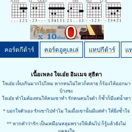
คอร์ดกีต้าร์
คอร์ดอูคูเลเล่
แทปกีต้าร์
แ
เนื้อเพลง ใจเอ๋ย อิมเมจ สุธิตา
ใจเอ๋ย เจ็บเกินมากไปไหม หากทนไม่ไหวก็คลาย ก็ร้องไห้ออกมา
บ้างซะ
ใจเอ๋ย ทำไมต้องทนให้คนเขาทำ รักคนคนใจดำ ก็ช้ำก็มีแต่น้ำตา
* บอกใจตัวเอง รักเขาไปทำไม ในเมื่อเขานั้นมีแต่ทำ ให้ยิ่งช้ำใจ
** หากคำว่ารัก เป็นเหมือนหลุมพรางให้เดินไป ก็รู้แล้วยังไม่
แคลงใจ