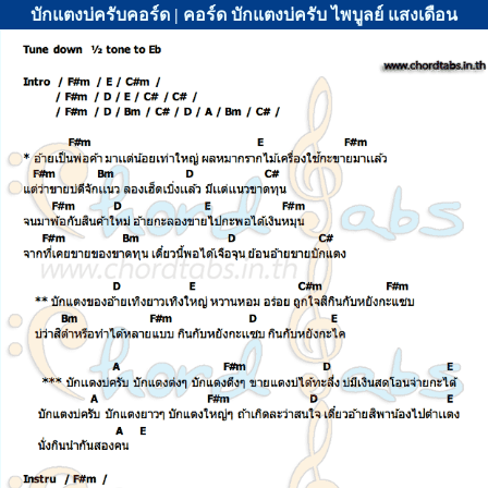
บักแตงบ่ครับคอร์ด | คอร์ด บักแตงบ่ครับ ไพบูลย์ แสงเดือน