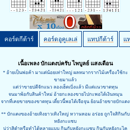
คอร์ดกีต้าร์
คอร์ดอูคูเลเล่
แทปกีต้าร์
แ
เนื้อเพลง บักแตงบ่ครับ ไพบูลย์ แสงเดือน
* อ้ายเป็นพ่อค้า มาเเต่น้อยเท่าใหญ่ ผลหมากรากไม้เครื่องใช้กะ
ขายมาเเล้ว
แต่ว่าขายบ่ดีจักเเนว ลองเฮ็ดเบิ่งเเล้ว มีเเต่เเนวขาดทุน
จนมาพ้อกับสินค้าใหม่ อ้ายกะลองขายไปกะพอได้เงินหมุน
จากที่เคยขายของขาดทุน เดี๋ยวนี้พอได้เจือจุน ย้อนอ้ายขายบักแตง
** บักแตงของอ้ายเทิงยาวเทิงใหญ่ หวานหอม อร่อย ถูกใจสิกินกับ
หยังกะแซบ
บ่ว่าสิตำหรือทำได้หลายแบบ กินกับหยังกะเเซบ กินกับหยังกะไค