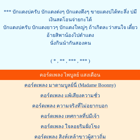
*** บักเเตงบ่ครับ บักแตงต่งๆ บักแตงตึงๆ ขายแตงบ่ได้ทะลึ่ง บ่มี
เงินสดโอนจ่ายกะได้
บักแตงบ่ครับ บักแตงยาวๆ บักแตงใหญ่ๆ ถ้าเกิดละว่าสนใจ เดี๋ยว
อ้ายสิพาน้องไปตำเเตง
นั่งกินนำกันสองคน
( * , ** , *** , *** )
คอร์ดเพลง ไพบูลย์ แสงเดือน
คอร์ดเพลง มาดามบูลย์นี่ (Madame Boonny)
คอร์ดเพลง แพ้เสียงความชั่ว
คอร์ดเพลง ความจริงที่ไม่อยากบอก
คอร์ดเพลง เทศกาลที่บ่มีเจ้า
คอร์ดเพลง ใจลอยริมฝั่งโขง
คอร์ดเพลง สิงห์เหล้าขาวผู้สาวถิ่ม