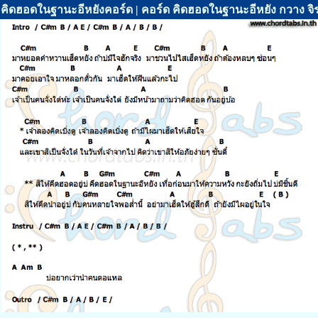
คิดฮอดในฐานะอีหยังคอร์ด | คอร์ด คิดฮอดในฐานะอีหยัง กวาง จ