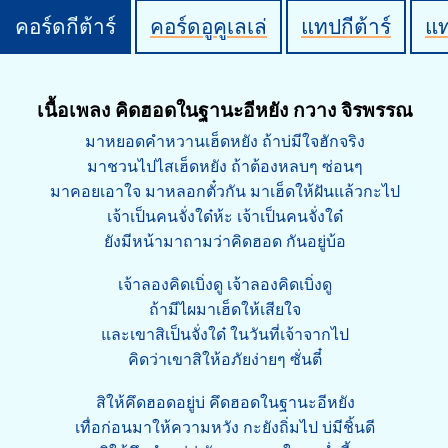
คอร์ดกีต้าร์
คอร์ดอูคูเลเล่
แทปกีต้าร์
แ
เนื้อเพลง คิดฮอดในฐานะอีหยัง กวาง จิรพรรณ
มาหยอดคำหวานเฮ็ดหยัง ถ้าบ่มีใจฮักจริง
มาชวนไปไสเฮ็ดหยัง ถ้าต้องหลบๆ ซ่อนๆ
มาคอยเอาใจ มาหลอกตั๋วกัน มาเฮ็ดให้ฝันแล้วกะไป
เจ้าเป็นคนจั่งใด๋ห้ะ เจ้าเป็นคนจั่งใด๋
ยังมีหน้ามาถามว่าคิดฮอด กันอยู่บ้อ
เจ้าลองคิดเบิ่งดู เจ้าลองคิดเบิ่งดู
ถ้ามีไผมาเฮ็ดให้เสียใจ
และเขาสิเป็นจั่งใด๋ ในวันที่เจ้าจากไป
คิดว่าเขาสิให้อภัยง่ายๆ ซั่นตี๋
สิให้คึดฮอดอยู่บ่ คึดฮอดในฐานะอีหยัง
เทื่อก่อนมาให้ความหวัง กะยังถิ่มไป บ่มีชิ้นดี