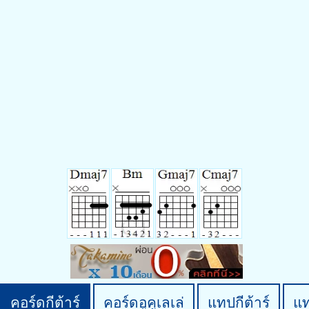
คอร์ดกีต้าร์
คอร์ดอูคูเลเล่
แทปกีต้าร์
แ