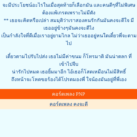
จะมีประโยชน์อะไรในเมื่อสุดท้ายก็เลือกมัน และคนดีๆที่ไม่พิเศษ
ต้องแพ้เกรดเพราะไม่มีตัง
** เธอจะคิดหรือเปล่า สมมุติว่าเราสองคนรักกันมันคงจะดีใจ มี
เธออยู่ข้างๆมันคงจะดีไง
เป็นกำลังใจที่ดีเมื่อเราอยู่ยามไกล ไม่ว่าเธออยู่หนใดเดี๋ยวพี่จะตาม
ไป
เดี๋ยวตามไปรับไปส่ง เธอไม่มีค่าขนม ก็โทรมาดิ มันน่าตลก ที่
เข้าไปจีบ
น่ารักไปหมด เธอยิ้มมาอีก ไอ้เธอก็โสดเหมือนไม่มีสิทธิ์
ถึงหน้าจะโหดขอร้องได้โปรดมองพี่ ใจน้องมันอยู่ที่พี่เอง
คอร์ดเพลง PNP
คอร์ดเพลง คงจะดี