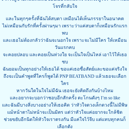
โจรที่กลับใจ
และในทุกๆครั้งที่ฉันได้สบตา เหมือนได้เห็นภรรยาในอนาคต
ไม่เหมือนกับรักที่ครั้งผ่านๆมา เพราะว่าแค่สบตาก็เหมือนรักแรก
พบ
และเธอไม่ต้องกลัวว่าฉันจะนอกใจ เพราะจะไม่มีใคร ให้เหมือน
วันแรกคบ
จะคอยปลอบ และคอยเป็นห่วงใย จะเป็นใจเป็นไหล่ เอาไว้ให้เธอ
ซบ
ฉันยอมเป็นทุกอย่างให้เธอได้ ขอแค่เธอซื่อสัตย์และขอแค่จริงใจ
ถึงจะเป็นคำพูดที่ใครก็พูดได้ PNP BEATBAND แล้วเธอจะเลือก
ใคร
หากวันใดในใจไม่มีฉัน เธอจะยังคิดถึงกันบ้างไหม
และอยากจะบอกว่าชอบอีกสักครั้ง ตะโกนดังๆ I’m so like
และฉันมีบางสิ่งบางอย่างให้เธอคิด ว่าหัวใจดวงเล็กดวงนี้ไม่มีพิษ
แม้หน้าตาไม่หน้าจะเป็นมิตร แต่ว่าหัวใจแค่อยากจะใกล้ชิด
ช่วยขยับอีกนิดให้หัวใจเราตรงกัน มีแค่ใจไว้จีบ แต่แทบทุกคนก็
เลือกตัง