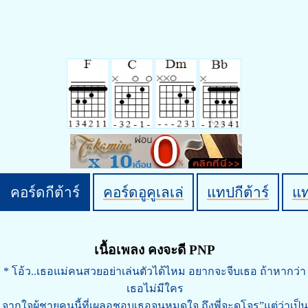
คอร์ดกีต้าร์
คอร์ดอูคูเลเล่
แทปกีต้าร์
แ
เนื้อเพลง คงจะดี PNP
* โอ้ว..เธอแม่คนสวยอย่าเล่นตัวได้ไหม อยากจะจีบเธอ ถ้าหากว่า
เธอไม่มีใคร
จากใจผู้ชายคนนี้ที่เผลอชอบเธอจนหมดใจ ถึงพี่จะดูโจร”แต่ว่าเป็น