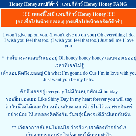
Honey Honeyแทปกีต้าร์ | แทปกีต้าร์ Honey Honey FANG
!!!!! เพลงนี้ไม่มี แทปกีต้าร์ Honey Honey !!!!!
[
กดเพื่อไปหน้าขอเพลง
] [
กดเพื่อไปหน้าคอร์ดกีต้าร์
]
I won’t give up on you. (I won't give up on you) Oh everything I do.
I wish you feel that too. (I wish you feel that too.) Just tell me I love
you.
* ว่ามีบางคนแอบรักเธออยู่ Oh honey honey honey แอบมองเธออยู
เวลาที่เธอไม่รู้
เค้าแอบคิดถึงเธออยู่ Oh what I’m gonna do Cus I’m in love with yo
Just want you be my baby.
คิดถึงเธออยู่ everyday ไม่มีวันหยุดพักแม้ holiday
รอยยิ้มของเธอ Like Shiny Day In my heart forever you will stay
ถ้าวันนี้ไม่ได้เจอะกัน เหมือนกับดวงอาทิตย์ไม่ได้เจอพระจันทร์
อย่างน้อยให้เธอลองคิดถึงกัน วันพรุ่งนี้คงจะดีถ้ามีเธอกับฉัน
** เกิดอาการสับสนไม่แน่ใจ ว่าจริง ๆ เราต้องทำอย่างไร
เก็บอาการแอบรัก ไม่รู้จะทนได้นานเท่าไร